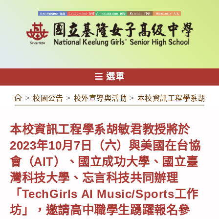
跳
轉
至
主
要
內
選單
容
>
校園公告
>
校外宣導與活動
>
本校資訊工程學系胡敏君教
本校資訊工程學系胡敏君教授將於
2023年10月7日（六）與美國在台協
會（AIT）、國立成功大學、國立臺
灣科技大學、忘言科技共同辦理
「TechGirls AI Music/Sports工作
坊」，邀請高中職學生踴躍報名參