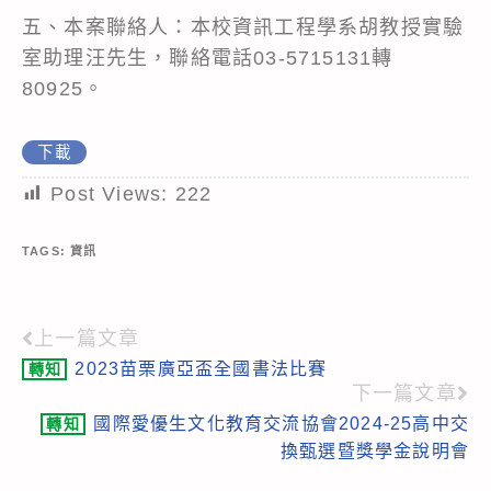
五、本案聯絡人：本校資訊工程學系胡教授實驗
室助理汪先生，聯絡電話03-5715131轉
80925。
下載
Post Views:
222
TAGS:
資訊
上一篇文章
Read
2023苗栗廣亞盃全國書法比賽
轉知
more
下一篇文章
articles
國際愛優生文化教育交流協會2024-25高中交
轉知
換甄選暨獎學金說明會