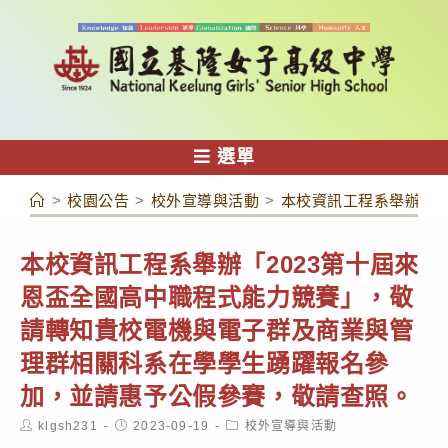
跳
轉
至
主
要
內
選單
容
>
校園公告
>
校外宣導與活動
>
本校資訊工程系舉辦「2
本校資訊工程系舉辦「2023第十屆來
恩盃全國高中職程式能力競賽」，敬
請轉知貴校電機與電子群及商業與管
理群相關科系在學學生踴躍報名參
加，並請惠予公假參賽，敬請查照。
Post
Post
Post
klgsh231
2023-09-19
校外宣導與活動
author:
published:
category: