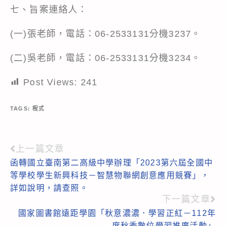
七、旨案連絡人：
(一)張老師，電話：06-2533131分機3237。
(二)吳老師，電話：06-2533131分機3234。
Post Views:
241
TAGS:
程式
上一篇文章
Read
函轉國立臺南第二高級中學辦理「2023第六屆全國中
more
等學校學生新興科技－智慧物聯網創意應用競賽」，
articles
詳如說明，請查照。
下一篇文章
國家圖書館遠距學園「秋意濃濃．學習正紅－112年
度秋季數位學習推廣活動」