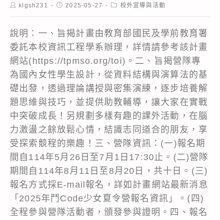
Post
Post
Post
klgsh231
2025-05-27
校外宣導與活動
author:
published:
category:
說明：一、旨揭計畫由教育部國民及學前教育署
委託本校資訊工程學系辦理，詳情請參考該計畫
網站(https://tpmso.org/toi)。二、旨揭營隊專
為國內女性學生設計，從資料結構與演算法的基
礎出發，透過理論講授與密集演練，逐步培養解
題思維與技巧，並提供助教輔導，讓大家在實戰
中突破成長！另規劃多樣有趣的課外活動，在腦
力激盪之餘放鬆心情，結識志同道合的朋友，享
受探索競程的樂趣！三、營隊資訊：(一)報名期
間自114年5月26日至7月1日17:30止。(二)營隊
期間自114年8月11日至8月20日，共十日。(三)
報名方式採E-mail報名，詳如計畫網站最新消息
「2025年鬥Code少女夏令營報名資訊」。(四)
全程參與營隊活動者，頒發參與證明。四、報名