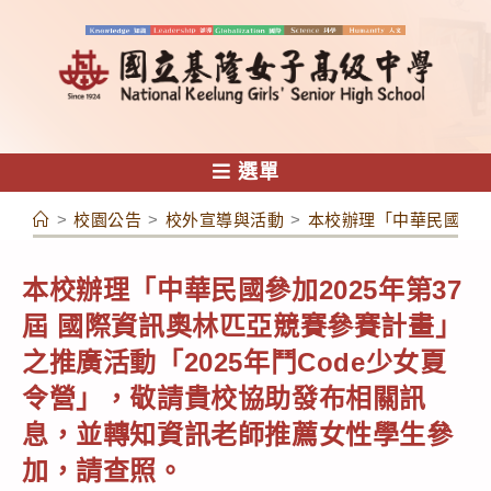
跳
轉
至
主
要
內
選單
容
>
校園公告
>
校外宣導與活動
>
本校辦理「中華民國參加
本校辦理「中華民國參加2025年第37
屆 國際資訊奧林匹亞競賽參賽計畫」
之推廣活動「2025年鬥Code少女夏
令營」，敬請貴校協助發布相關訊
息，並轉知資訊老師推薦女性學生參
加，請查照。