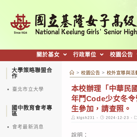
跳
轉
至
主
要
內
關於基女
行政單位
校園公告
容
大學策略聯盟合
>
校園公告
>
校外宣導與活
作
本校辦理「中華民國參
臺北市立大學
年鬥Code少女冬
生參加，請查照。
國中教育會考專
區
Post
Post
P
klgsh231
2024-12-23
author:
published:
c
會考最新消息
說明：