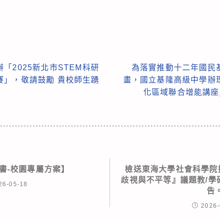
「2025新北市STEM科研
為落實推動十二年國民
賽」，敬請鼓勵 貴校師生踴
畫，國立基隆高級中學辦
化區域聯合增能講座
書-校園專屬方案】
檢送東海大學社會科學院擬
歧視與不平等』議題教/學
26-05-18
告
2026-