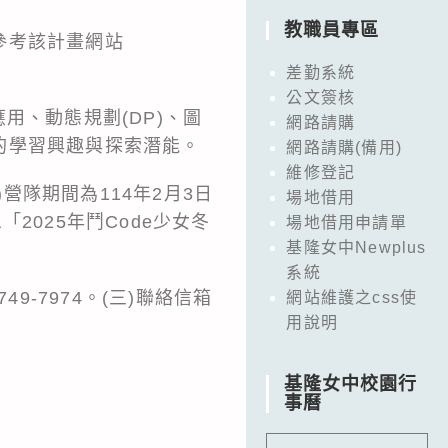
教職員專區
參考該計畫網站
差勤系統
公文簽核
用、動態規劃(DP)、圖
網路請購
的學習興趣與探索潛能。
網路請購(備用)
維修登記
二)營隊期間為114年2月3日
場地借用
「2025年鬥Code少女冬
場地借用申請單
基隆女中Newplus
系統
49-7974。(三)聯絡信箱
網站維護之css使
用說明
基隆女中校園行
事曆