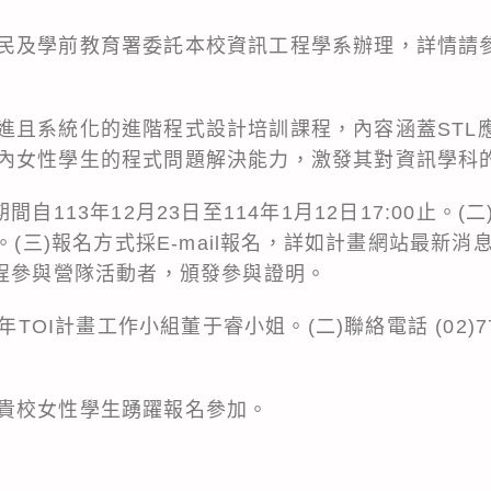
民及學前教育署委託本校資訊工程學系辦理，詳情請
。
進且系統化的進階程式設計培訓課程，內容涵蓋STL應
內女性學生的程式問題解決能力，激發其對資訊學科
自113年12月23日至114年1月12日17:00止。(
。(三)報名方式採E-mail報名，詳如計畫網站最新消息
全程參與營隊活動者，頒發參與證明。
年TOI計畫工作小組董于睿小姐。(二)聯絡電話 (02)77
貴校女性學生踴躍報名參加。