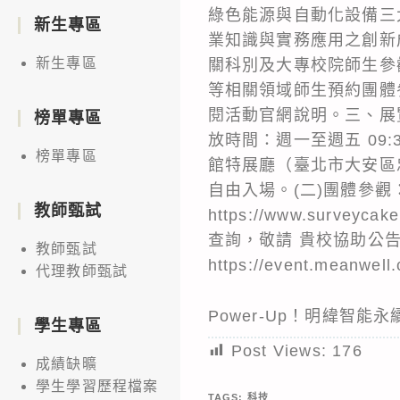
綠色能源與自動化設備三
新生專區
業知識與實務應用之創新
新生專區
關科別及大專校院師生參
等相關領域師生預約團體
閱活動官網說明。三、展覽
榜單專區
放時間：週一至週五 09:
榜單專區
館特展廳（臺北市大安區
自由入場。(二)團體參
教師甄試
https://www.sur
查詢，敬請 貴校協助公
教師甄試
https://event.meanwel
代理教師甄試
Power-Up！明緯智能
學生專區
Post Views:
176
成績缺曠
學生學習歷程檔案
TAGS:
科技