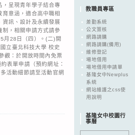
品，呈現青年學子結合專
教職員專區
教育意涵，適合高中職相
、資訊、設計及永續發展
差勤系統
公文簽核
機制，相關申請方式請參
網路請購
月28日（四）。(二)開
網路請購(備用)
點：國立臺北科技大學 校史
維修登記
人參觀：於開放時間內免票
場地借用
預約表單申請（預約網址：
場地借用申請單
訊乙份，更多活動細節請至活動官網
基隆女中Newplus
系統
網站維護之css使
用說明
基隆女中校園行
事曆