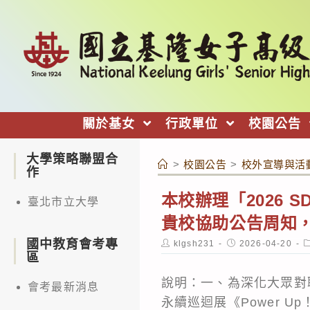
跳
轉
至
主
要
內
關於基女
行政單位
校園公告
容
大學策略聯盟合
>
校園公告
>
校外宣導與活
作
本校辦理「2026 
臺北市立大學
貴校協助公告周知
國中教育會考專
Post
Post
P
klgsh231
2026-04-20
author:
published:
c
區
說明：一、為深化大眾對聯
會考最新消息
永續巡迴展《Power 