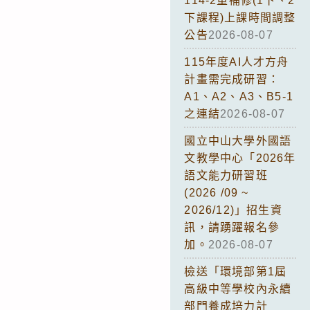
114-2重補修(1下、2
下課程)上課時間調整
公告
2026-08-07
115年度AI人才方舟
計畫需完成研習：
A1、A2、A3、B5-1
之連結
2026-08-07
國立中山大學外國語
文教學中心「2026年
語文能力研習班
(2026 /09 ~
2026/12)」招生資
訊，請踴躍報名參
加。
2026-08-07
檢送「環境部第1屆
高級中等學校內永續
部門養成培力計