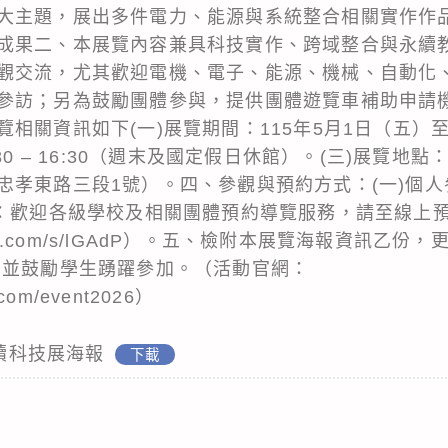
大主題，展出多件電力、能源與系統整合相關實作作
成果二、本展覽內容兼具科技實作、跨域整合與永續
觀交流，尤其歡迎電機、電子、能源、機械、自動化
參訪；另為鼓勵團體參與，提供團體遊覽車補助申請
相關資訊如下(一)展覽期間：115年5月1日（五）至5
30 – 16:30（週末及國定假日休館）。(三)展覽地
忠孝東路三段1號）。四、參觀與預約方式：(一)個
觀：歡迎各級學校及相關團體預約導覽服務，請至線上
veycake.com/s/lGAdP）。五、檢附本展覽海報資
告並鼓勵學生踴躍參加。（活動官網：
l.com/event2026）
永續科技展海報
下載