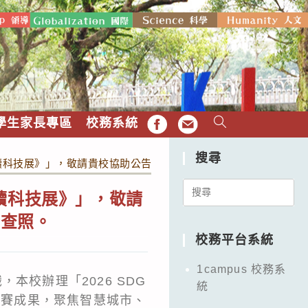
學生家長專區
校務系統
FB
EMAIL
搜尋
緯智能永續科技展》」，敬請貴校協助公告周知，並鼓勵所屬師生踴躍參
Search
能永續科技展》」，敬請
for:
請查照。
校務平台系統
1campus 校務系
本校辦理「2026 SDG
統
競賽成果，聚焦智慧城市、