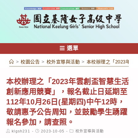
跳
轉
至
主
要
內
選單
容
>
校園公告
>
校外宣導與活動
>
本校辦理之「2023年
本校辦理之「2023年雲創盃智慧生活
創新應用競賽」，報名截止日延期至
112年10月26日(星期四)中午12時，
敬請惠予公告周知，並鼓勵學生踴躍
報名參加，請查照。
Post
Post
Post
klgsh231
2023-10-05
校外宣導與活動
author:
published:
category: