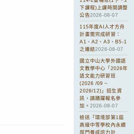
114-2重補修(1下、2
下課程)上課時間調整
公告
2026-08-07
115年度AI人才方舟
計畫需完成研習：
A1、A2、A3、B5-1
之連結
2026-08-07
國立中山大學外國語
文教學中心「2026年
語文能力研習班
(2026 /09 ~
2026/12)」招生資
訊，請踴躍報名參
加。
2026-08-07
檢送「環境部第1屆
高級中等學校內永續
部門養成培力計