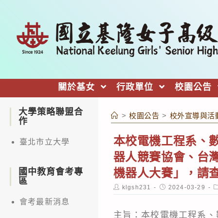
跳
轉
至
主
要
內
關於基女
行政單位
校園公告
容
大學策略聯盟合
>
校園公告
>
校外宣導與活
作
本校電機工程系、數
臺北市立大學
器人競賽協會、台灣創
機器人大賽」，請
國中教育會考專
區
Post
Post
P
klgsh231
2024-03-29
author:
published:
c
會考最新消息
主旨：本校電機工程系、數