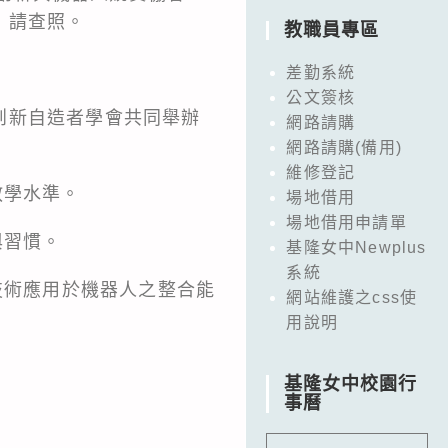
」，請查照。
教職員專區
差勤系統
公文簽核
創新自造者學會共同舉辦
網路請購
網路請購(備用)
維修登記
教學水準。
場地借用
場地借用申請單
與習慣。
基隆女中Newplus
系統
技術應用於機器人之整合能
網站維護之css使
用說明
基隆女中校園行
事曆