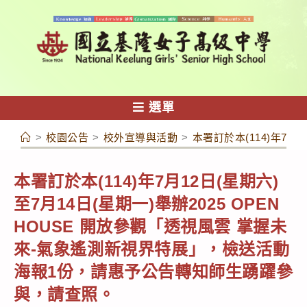
跳
轉
至
主
要
內
選單
容
>
校園公告
>
校外宣導與活動
>
本署訂於本(114)年7
本署訂於本(114)年7月12日(星期六)
至7月14日(星期一)舉辦2025 OPEN
HOUSE 開放參觀「透視風雲 掌握未
來-氣象遙測新視界特展」，檢送活動
海報1份，請惠予公告轉知師生踴躍參
與，請查照。