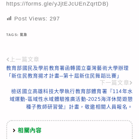
https://forms.gle/yJjtEJcUEnZqrtDB)
Post Views:
297
TAGS:
氣象
上一篇文章
Read
教育部國民及學前教育署函轉國立臺灣藝術大學辦理
more
「新住民教育揚才計畫─第十屆新住民舞蹈比賽」
articles
下一篇文章
檢送國立高雄科技大學執行教育部體育署『114年水
域運動-區域性水域體驗推廣活動-2025海洋休閒遊憩
種子教師研習營』計畫，敬邀相關人員報名。
相關內容