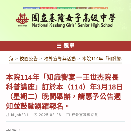
跳
轉
至
主
要
內
選單
容
>
校園公告
>
校外宣導與活動
>
本院114年「知識饗宴
本院114年「知識饗宴－王世杰院長
科普講座」訂於本（114）年3月18日
（星期二）晚間舉辦，請惠予公告週
知並鼓勵踴躍報名。
Post
Post
Post
klgsh231
2025-02-26
校外宣導與活動
author:
published:
category: