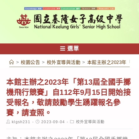
跳
轉
至
主
要
內
選單
容
>
校園公告
>
校外宣導與活動
>
本館主辦之2023年「
本館主辦之2023年「第13屆全國手擲
機飛行競賽」自112年9月15日開始接
受報名，敬請鼓勵學生踴躍報名參
賽，請查照。
Post
Post
Post
klgsh231
2023-09-04
校外宣導與活動
author:
published:
category: