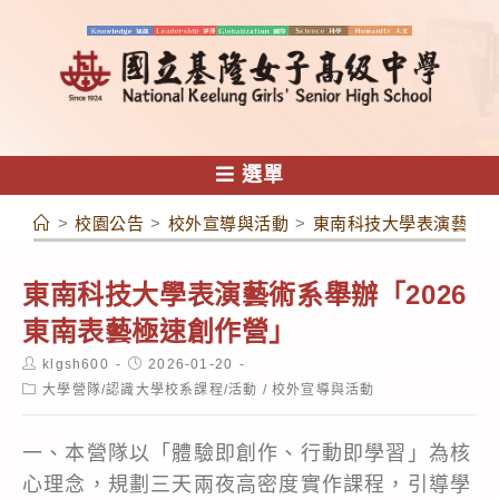
跳
轉
至
主
要
內
選單
容
>
校園公告
>
校外宣導與活動
>
東南科技大學表演藝術系
東南科技大學表演藝術系舉辦「2026
東南表藝極速創作營」
Post
Post
klgsh600
2026-01-20
author:
published:
Post
大學營隊/認識大學校系課程/活動
/
校外宣導與活動
category:
一、本營隊以「體驗即創作、行動即學習」為核
心理念，規劃三天兩夜高密度實作課程，引導學