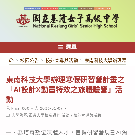
跳
轉
至
主
要
內
選單
容
>
校園公告
>
校外宣導與活動
>
東南科技大學辦理寒假研
東南科技大學辦理寒假研習營計畫之
「AI設計X動畫特效之旅體驗營」活
動
Post
Post
klgsh600
2026-01-07
author:
published:
Post
大學營隊/認識大學校系課程/活動
/
校外宣導與活動
category:
一、為培育數位媒體人才，旨揭研習營規劃AI角