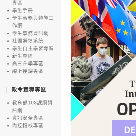
專區
學生手冊
學生事務與轉導工
作網
學生事務資訊網
社團選填系統
學生自主學習專區
新生專區
高三升學專區
線上授課專區
政令宣導專區
教育部108課綱資
訊網
資訊安全專區
內控稽核專區