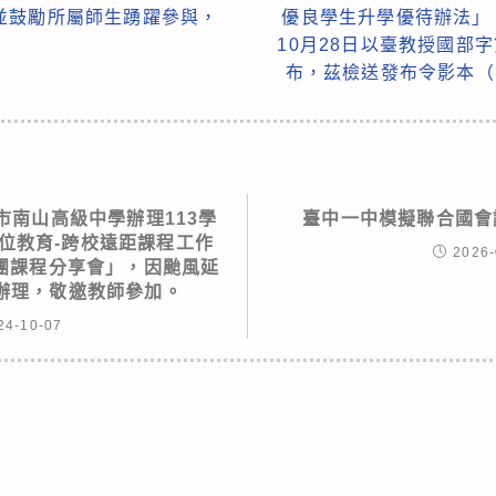
並鼓勵所屬師生踴躍參與，
優良學生升學優待辦法」
10月28日以臺教授國部字第
布，茲檢送發布令影本（
市南山高級中學辦理113學
臺中一中模擬聯合國會議 T
位教育-跨校遠距課程工作
2026-
團課程分享會」，因颱風延
四)辦理，敬邀教師參加。
24-10-07