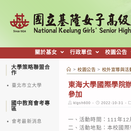
跳
轉
至
主
要
內
關於基女
行政單位
校園公告
容
大學策略聯盟合
>
校園公告
>
校外宣導與活
作
東海大學國際學院辦理
臺北市立大學
參加
國中教育會考專
Post
Post
P
klgsh600
2022-10-31
author:
published:
c
區
一、活動時間：111年12
會考最新消息
二、活動地點：本校國際學