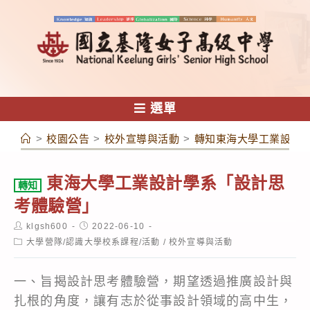
跳
轉
至
主
要
內
選單
容
>
校園公告
>
校外宣導與活動
>
轉知東海大學工業設計
東海大學工業設計學系「設計思
轉知
考體驗營」
Post
Post
klgsh600
2022-06-10
author:
published:
Post
大學營隊/認識大學校系課程/活動
/
校外宣導與活動
category:
一、旨揭設計思考體驗營，期望透過推廣設計與
扎根的角度，讓有志於從事設計領域的高中生，