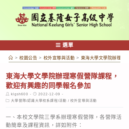
跳
轉
至
主
要
內
選單
容
>
校園公告
>
校外宣導與活動
>
東海大學文學院辦理寒
東海大學文學院辦理寒假營隊課程，
歡迎有興趣的同學報名參加
Post
Post
klgsh600
2022-12-09
author:
published:
Post
大學營隊/認識大學校系課程/活動
/
校外宣導與活動
category:
一、本校文學院三學系辦理寒假營隊，各營隊活
動簡章及課程資訊，詳如附件：