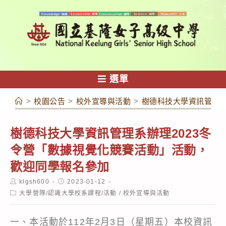
跳
轉
至
主
要
內
選單
容
>
校園公告
>
校外宣導與活動
>
樹德科技大學資訊管理系
樹德科技大學資訊管理系辦理2023冬
令營「數據視覺化競賽活動」活動，
歡迎同學報名參加
Post
Post
klgsh600
2023-01-12
author:
published:
Post
大學營隊/認識大學校系課程/活動
/
校外宣導與活動
category:
一、本活動於112年2月3日（星期五）本校資訊