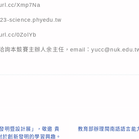
rl.cc/Xmp7Na
3-science.phyedu.tw
rl.cc/0ZolYb
競賽主辦人余主任，email：yucc@nuk.edu.t
際發明暨設計展」，敬邀 貴
教育部辦理閩南語語言能
對於創新發明的學習興趣。