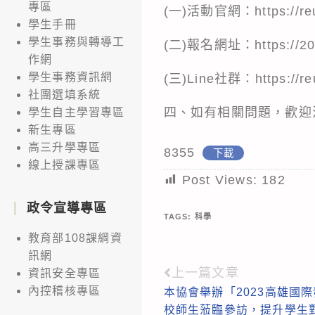
專區
(一)活動官網：https://reu
學生手冊
學生事務與轉導工
(二)報名網址：https://202
作網
學生事務資訊網
(三)Line社群：https://reu
社團選填系統
四、如有相關問題，歡迎洽詢本
學生自主學習專區
新生專區
高三升學專區
8355
下載
線上授課專區
Post Views:
182
政令宣導專區
TAGS:
科學
教育部108課綱資
訊網
上一篇文章
Read
資訊安全專區
內控稽核專區
本協會舉辦「2023高雄國
more
校師生蒞臨參訪，提升學生