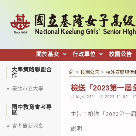
跳
轉
至
主
要
內
關於基女
行政單位
校園公告
容
大學策略聯盟合
>
校園公告
>
校外宣導與活
作
檢送「2023第一
臺北市立大學
Post
Post
P
klgsh231
2023-11-02
author:
published:
c
國中教育會考專
區
主旨：檢送「2023第
會考最新消息
說明：