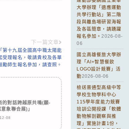
運動部委請國立東華
大學辦理「適應運動
共學行動站」第二階
段與離島場研習海報
及各區簡章，請踴躍
報名參加。
2026-08-
下一篇文章
06
「第十九屆全國高中職太陽能
國立高雄餐旅大學辦
起受理報名，敬請貴校及各單
理「AI+智慧餐飲
鼓勵師生報名參加，請查照。
LOGO設計競賽」活
動
2026-08-06
檢送普通型高級中等
學校生物學科中心
115學年度能力競賽
的對話跨越原共鳴(願-
意象聯合展)」
培訓公開授課「軟體
動物解剖觀察與推
12-08
理」實施計畫1份，