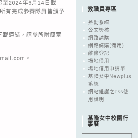
2024年6月14日截
教職員專區
；所有完成參賽隊員皆頒予
差勤系統
公文簽核
下載連結，請參所附簡章
網路請購
網路請購(備用)
維修登記
ail.com。
場地借用
場地借用申請單
基隆女中Newplus
系統
網站維護之css使
用說明
基隆女中校園行
事曆