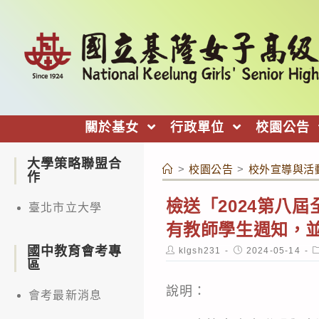
跳
轉
至
主
要
內
關於基女
行政單位
校園公告
容
大學策略聯盟合
>
校園公告
>
校外宣導與活
作
檢送「2024第八
臺北市立大學
有教師學生週知，
國中教育會考專
Post
Post
P
klgsh231
2024-05-14
author:
published:
c
區
說明：
會考最新消息