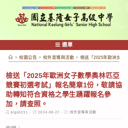
跳
轉
至
主
要
內
選單
容
>
校園公告
>
校外宣導與活動
>
檢送「2025年歐洲女
檢送「2025年歐洲女子數學奧林匹亞
競賽初選考試」報名簡章1份，敬請協
助轉知符合資格之學生踴躍報名參
加，請查照。
Post
Post
Post
klgsh231
2024-08-27
校外宣導與活動
author:
published:
category: