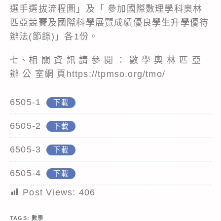
選手選拔流程圖」及「 參加國際數理學科奧林
匹亞競賽及國際科學展覽成績優良學生升學優待
辦法(節錄)」各1份。
七、相 關 資 訊 請 參 閱 ： 數 學 奧 林 匹 亞
辦 公 室網 頁https://tpmso.org/tmo/
6505-1
下載
6505-2
下載
6505-3
下載
6505-4
下載
Post Views:
406
TAGS:
數學