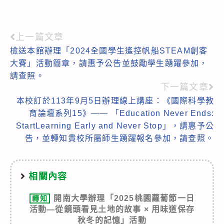
上一篇文章
Read
檢送本館辦理「2024全國學生遙控帆船STEAM創客
more
大賽」活動簡章，請惠予公告並鼓勵學生踴躍參加，
articles
請查照。
下一篇文章
本校訂於113年9月5日辦理線上講座：《國際科學教
育論壇系列15》—— 「Education Never Ends:
StartLearning Early and Never Stop」，請惠予公
告，並轉知貴校所屬師生踴躍報名參加，請查照。
相關內容
開南大學辦理「2025桃園蘿蔔節一日
轉知
活動—從鏡頭看見土地的故事 × 用味道保存
秋冬的記憶」活動