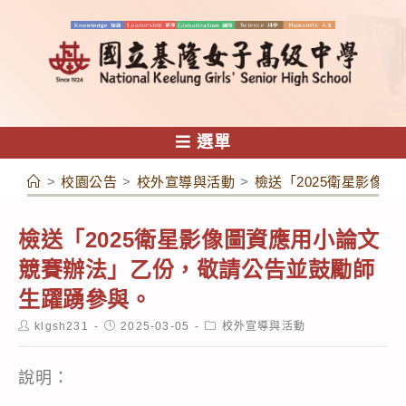
跳
轉
至
主
要
內
選單
容
>
校園公告
>
校外宣導與活動
>
檢送「2025衛星影像
檢送「2025衛星影像圖資應用小論文
競賽辦法」乙份，敬請公告並鼓勵師
生躍踴參與。
Post
Post
Post
klgsh231
2025-03-05
校外宣導與活動
author:
published:
category:
說明：