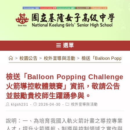
跳
轉
至
主
要
內
選單
容
>
校園公告
>
校外宣導與活動
>
檢送「Balloon Pop
檢送「Balloon Popping Challenge
火箭導控軟體競賽」資訊，敬請公告
並鼓勵貴校師生躍踴參與。
Post
Post
Post
klgsh231
2026-04-30
校外宣導與活動
author:
published:
category:
說明：一、為培育我國入軌火箭計畫之導控專業
人才，提升火箭導航、制導與控制領域之實作與