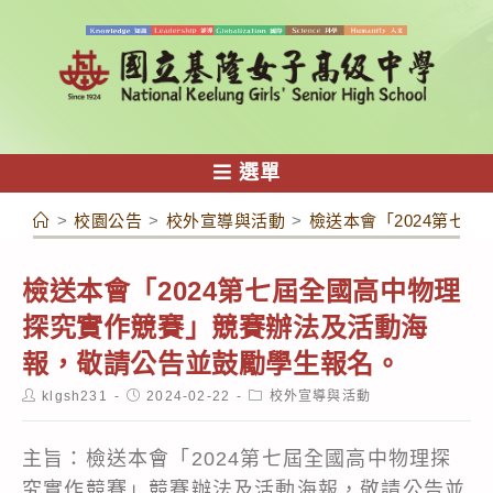
跳
轉
至
主
要
內
選單
容
>
校園公告
>
校外宣導與活動
>
檢送本會「2024第七
檢送本會「2024第七屆全國高中物理
探究實作競賽」競賽辦法及活動海
報，敬請公告並鼓勵學生報名。
Post
Post
Post
klgsh231
2024-02-22
校外宣導與活動
author:
published:
category:
主旨：檢送本會「2024第七屆全國高中物理探
究實作競賽」競賽辦法及活動海報，敬請公告並