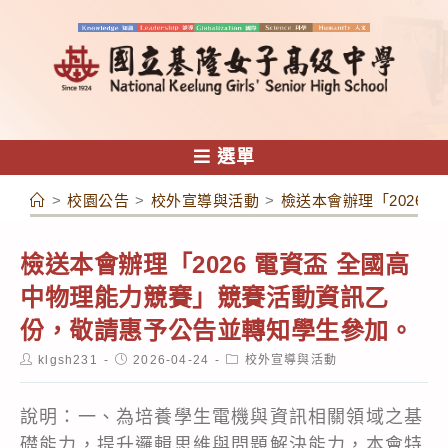
跳
轉
至
主
要
內
選單
容
>
校園公告
>
校外宣導與活動
>
檢送本會辦理「2026
檢送本會辦理「2026 電資盃 全國高
中物理能力競賽」競賽活動資訊乙
份，敬請惠予公告並轉知學生參加。
Post
Post
Post
klgsh231
2026-04-24
校外宣導與活動
author:
published:
category:
說明：一、為培養學生電機與資訊相關領域之基
礎能力，提升邏輯思維與問題解決能力，本會特