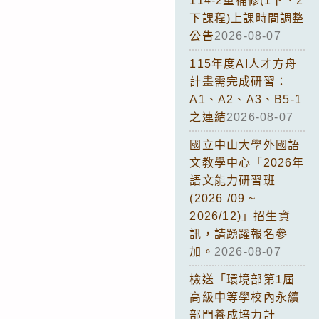
114-2重補修(1下、2
下課程)上課時間調整
公告
2026-08-07
115年度AI人才方舟
計畫需完成研習：
A1、A2、A3、B5-1
之連結
2026-08-07
國立中山大學外國語
文教學中心「2026年
語文能力研習班
(2026 /09 ~
2026/12)」招生資
訊，請踴躍報名參
加。
2026-08-07
檢送「環境部第1屆
高級中等學校內永續
部門養成培力計