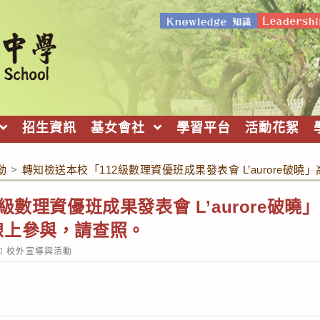
招生資訊
基女會社
學習平台
活動花絮
動
>
轉知檢送本校「112級數理資優班成果發表會 L’aurore
級數理資優班成果發表會 L’aurore破
線上參與，請查照。
ost
校外宣導與活動
ategory: