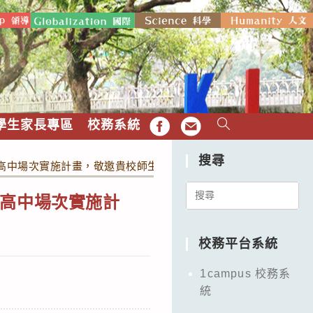
學生家長專區
校務系統
FB
EMAIL
搜尋
破曉」高中場次實施計畫，敬邀貴校師生線上參與，請查照。
Search
曉」高中場次實施計
for:
校務平台系統
1campus 校務系
統