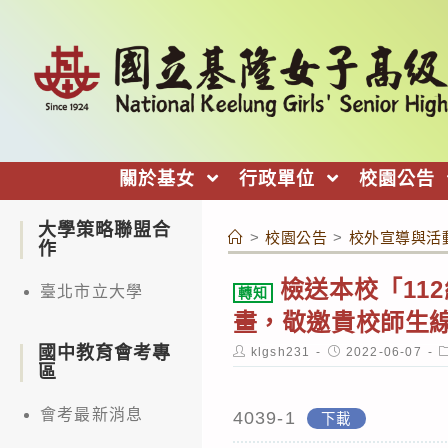
跳
轉
至
主
要
內
關於基女
行政單位
校園公告
容
大學策略聯盟合
>
校園公告
>
校外宣導與活
作
檢送本校「112
臺北市立大學
轉知
畫，敬邀貴校師生
國中教育會考專
Post
Post
P
klgsh231
2022-06-07
author:
published:
c
區
會考最新消息
4039-1
下載