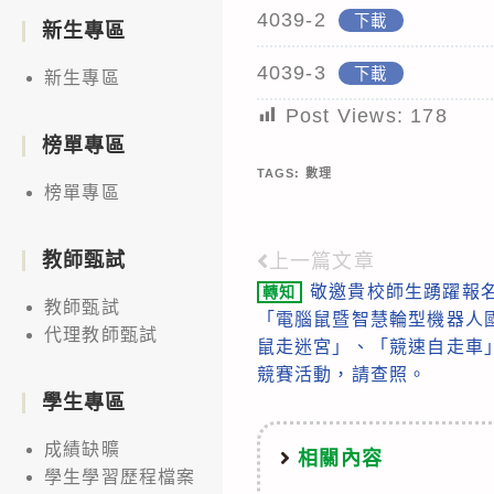
4039-2
下載
新生專區
4039-3
下載
新生專區
Post Views:
178
榜單專區
TAGS:
數理
榜單專區
教師甄試
上一篇文章
Read
敬邀貴校師生踴躍報名
轉知
more
教師甄試
「電腦鼠暨智慧輪型機器人
articles
代理教師甄試
鼠走迷宮」、「競速自走車
競賽活動，請查照。
學生專區
成績缺曠
相關內容
學生學習歷程檔案