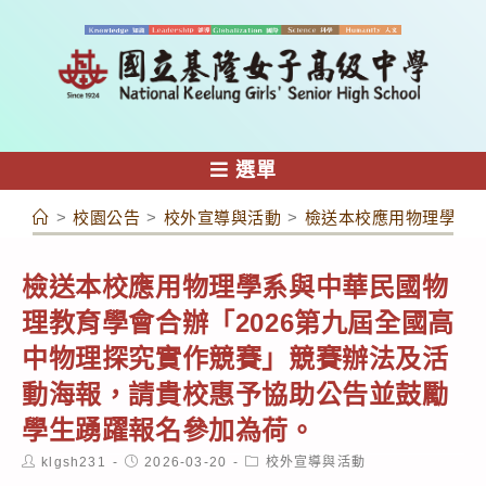
跳
轉
至
主
要
內
選單
容
>
校園公告
>
校外宣導與活動
>
檢送本校應用物理學系與
檢送本校應用物理學系與中華民國物
理教育學會合辦「2026第九屆全國高
中物理探究實作競賽」競賽辦法及活
動海報，請貴校惠予協助公告並鼓勵
學生踴躍報名參加為荷。
Post
Post
Post
klgsh231
2026-03-20
校外宣導與活動
author:
published:
category: