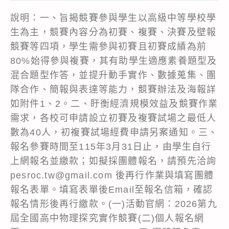
說明：一、旨揭競賽參與學生以高級中等學校學
生為主，競賽內容分為初賽、複賽、決賽及壁報
競賽等四項，學生需參與初賽且初賽成績為前
80%始得參與複賽，其有助學生適應素養題型及
混合題型作答，並提升動手實作、數據蒐集、團
隊合作、簡報與表達等能力，競賽辦法及海報詳
如附件1、2。二、盱衡經濟規模效益及競賽作業
需求，各校可申請設立初賽及複賽試場之最低人
數為40人，初複賽試場經費申請另案通知。三、
報名參賽時間至115年3月31日止，由學生自行
上網報名並繳款；如擬採團體報名，請預先洽詢
pesroc.tw@gmail.com 後再行作業與填寫團體
報名表單。填寫表單後Email至報名信箱，確認
報名情形後再行繳款。(一)活動官網：2026第九
屆全國高中物理探究實作競賽(二)個人報名網