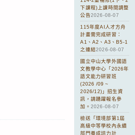
114-2重補修(1下、2
下課程)上課時間調整
公告
2026-08-07
115年度AI人才方舟
計畫需完成研習：
A1、A2、A3、B5-1
之連結
2026-08-07
國立中山大學外國語
文教學中心「2026年
語文能力研習班
(2026 /09 ~
2026/12)」招生資
訊，請踴躍報名參
加。
2026-08-07
檢送「環境部第1屆
高級中等學校內永續
部門養成培力計