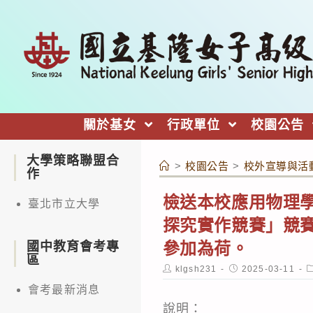
跳
轉
至
主
要
內
關於基女
行政單位
校園公告
容
大學策略聯盟合
>
校園公告
>
校外宣導與活
作
檢送本校應用物理學
臺北市立大學
探究實作競賽」競
參加為荷。
國中教育會考專
區
Post
Post
P
klgsh231
2025-03-11
author:
published:
c
會考最新消息
說明：