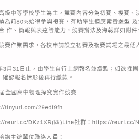
高級中等學校學生為主，競賽內容分為初賽、複賽、
績為前80%始得參與複賽，有助學生適應素養題型 
合 作、簡報與表達等能力，競賽辦法及海報詳如附件
競賽作業需求，各校申請設立初賽及複賽試場之最低人
4年3月31日止，由學生自行上網報名並繳款；如欲採
箱，確認報名情形後再行繳款。
第八屆全國高中物理探究實作競賽
inyurl.com/29edf9fh
eurl.cc/DKz1XR(四)Line社群：https://reurl.cc/
洽詢主辦單位聯絡人員：