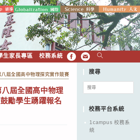
學生家長專區
校務系統
FB
EMAIL
搜尋
5第八屆全國高中物理探究實作競賽」競賽辦法及活動海報，請貴校
Search
第八屆全國高中物理
for:
並鼓勵學生踴躍報名
校務平台系統
1campus 校務系
統