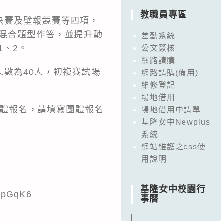
教職員專區
決賽及壁報競賽等四項，
及混合題型作答，並提升動
差勤系統
1、2。
公文簽核
網路請購
數為40人，初複賽試場
網路請購(備用)
維修登記
場地借用
團體報名，請填寫團體報名
場地借用申請單
基隆女中Newplus
系統
網站維護之css使
用說明
基隆女中校園行
NpGqK6
事曆