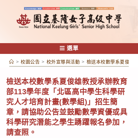
跳
轉
至
主
要
內
選單
容
>
校園公告
>
校外宣導與活動
>
檢送本校數學系夏俊雄教
檢送本校數學系夏俊雄教授承辦教育
部113學年度「北區高中學生科學研
究人才培育計畫(數學組)」招生簡
章，請協助公告並鼓勵數學資優或具
科學研究潛能之學生踴躍報名參加，
請查照。