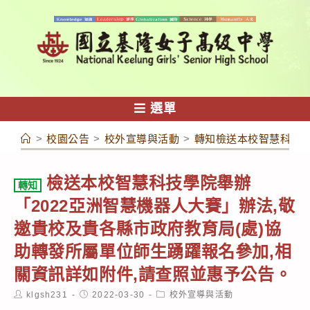
跳
轉
至
主
要
內
選單
容
>
校園公告
>
校外宣導與活動
>
轉知檢送本校智慧科技學
檢送本校智慧科技學院舉辦
轉知
「2022亞洲智慧機器人大賽」辦法,敬
邀貴校及貴各縣市政府教育局(處)協
助轉發所屬單位師生踴躍報名參加,相
關資訊詳如附件,請查照並惠予公告。
Post
Post
Post
klgsh231
2022-03-30
校外宣導與活動
author:
published:
category: