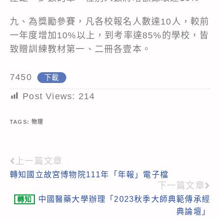
九、為獎勵參賽，凡各校報名人數達10人，較前
一年度增加10%以上，到考率達85%的學校，皆
致贈訓練教材第一、二冊各壹本。
7450
下載
Post Views:
214
TAGS:
物理
上一篇文章
Read
轉知國立故宮博物院111年「年報」電子檔
more
下一篇文章
articles
中國醫藥大學辦理「2023秋季大師典範傳承經
轉知
典論壇」