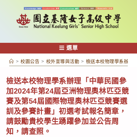
跳
轉
至
主
要
內
選單
容
>
校園公告
>
校外宣導與活動
>
檢送本校物理學系辦理「
檢送本校物理學系辦理「中華民國參
加2024年第24屆亞洲物理奧林匹亞競
賽及第54屆國際物理奧林匹亞競賽選
訓及參賽計畫」初選考試報名簡章，
請鼓勵貴校學生踴躍參加並公告周
知，請查照。