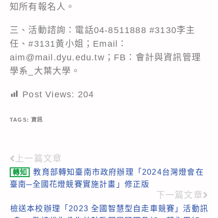
知所有報名人。
三、活動諮詢：電話04-8511888 #3130李主
任、#3131黃小姐；Email：
aim@mail.dyu.edu.tw；FB：會計與資訊管理
學系_大葉大學。
Post Views:
204
TAGS:
資訊
上一篇文章
Read
教育部轉知臺南市政府辦理「2024台灣燈會在
轉知
more
臺南─全國花燈競賽實施計畫」修正版
articles
下一篇文章
檢送本校辦理「2023 全國智慧型自走車競賽」活動訊