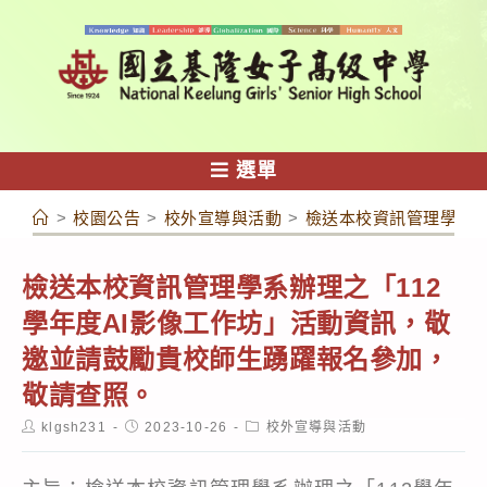
跳
轉
至
主
要
內
選單
容
>
校園公告
>
校外宣導與活動
>
檢送本校資訊管理學系辦
檢送本校資訊管理學系辦理之「112
學年度AI影像工作坊」活動資訊，敬
邀並請鼓勵貴校師生踴躍報名參加，
敬請查照。
Post
Post
Post
klgsh231
2023-10-26
校外宣導與活動
author:
published:
category: