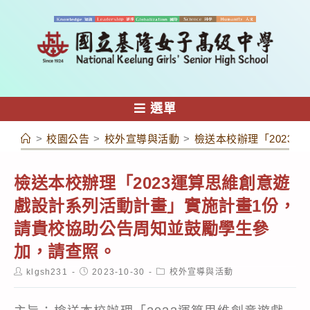
跳
轉
至
主
要
內
選單
容
>
校園公告
>
校外宣導與活動
>
檢送本校辦理「2023
檢送本校辦理「2023運算思維創意遊
戲設計系列活動計畫」實施計畫1份，
請貴校協助公告周知並鼓勵學生參
加，請查照。
Post
Post
Post
klgsh231
2023-10-30
校外宣導與活動
author:
published:
category: