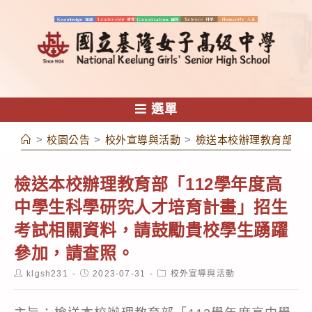
跳
轉
至
主
要
內
選單
容
>
校園公告
>
校外宣導與活動
>
檢送本校辦理教育部「1
檢送本校辦理教育部「112學年度高
中學生科學研究人才培育計畫」招生
考試相關資料，請鼓勵貴校學生踴躍
參加，請查照。
Post
Post
Post
klgsh231
2023-07-31
校外宣導與活動
author:
published:
category: