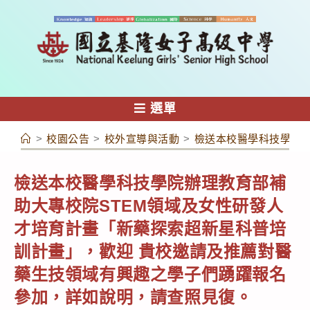
跳
轉
至
主
要
內
選單
容
>
校園公告
>
校外宣導與活動
>
檢送本校醫學科技學院辦
檢送本校醫學科技學院辦理教育部補
助大專校院STEM領域及女性研發人
才培育計畫「新藥探索超新星科普培
訓計畫」，歡迎 貴校邀請及推薦對醫
藥生技領域有興趣之學子們踴躍報名
參加，詳如說明，請查照見復。