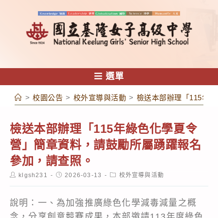
跳
轉
至
主
要
內
選單
容
>
校園公告
>
校外宣導與活動
>
檢送本部辦理「115年
檢送本部辦理「115年綠色化學夏令
營」簡章資料，請鼓勵所屬踴躍報名
參加，請查照。
Post
Post
Post
klgsh231
2026-03-13
校外宣導與活動
author:
published:
category:
說明：一、為加強推廣綠色化學減毒減量之概
念，分享創意競賽成果，本部邀請113年度綠色