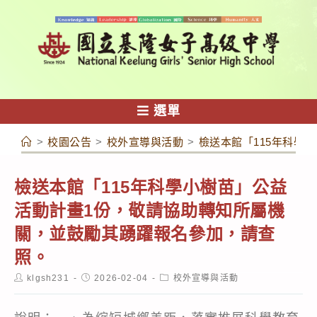
跳
轉
至
主
要
內
選單
容
>
校園公告
>
校外宣導與活動
>
檢送本館「115年科學
檢送本館「115年科學小樹苗」公益
活動計畫1份，敬請協助轉知所屬機
關，並鼓勵其踴躍報名參加，請查
照。
Post
Post
Post
klgsh231
2026-02-04
校外宣導與活動
author:
published:
category: