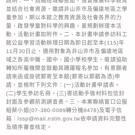
說明：一、為縮短城鄉差距，落實推展科學教育
並結合社會資源，邀請非山非市及偏遠地區之學
童參加，期以本館之教育資源及社會各界的力
量，啟發學童對科學的興趣，爰規劃辦理本活
動，活動計畫如附件。二、本計畫申請參訪科工
館公益學習活動辦理日期為即日起至本(115)年
11月30日止，適用對象為非山非市及偏遠地區
域之各高中職、國中、國小學校學生。敬請協助
轉知所屬機關並鼓勵其踴躍報名參加，有意願者
請來函或掛號郵寄至本館(郵寄以郵戳為憑)申
請，並檢附下列文件：(一)活動計畫申請表。
(二)學生參訪名冊。(三)寄送動手做材料包信封
封面及參觀前測調查表。三、本案聯絡窗口公服
組蔡小姐(07-380-0089轉分機8478)及電子信
箱：lssp@mail.nstm.gov.tw依申請資料完整性
及順序審查核定。