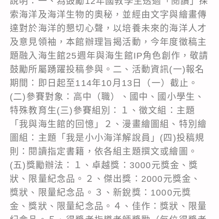
說明：一、為鼓勵12年國教學生透過「閱讀」探
索海洋及海洋生物的奧秘，並經由文字與繪畫傳
達對於海洋的懇切心聲，以培養未來的海洋人才
及意見領袖，本館辦理旨揭活動，今年度徵稿主
題融入海生館25週年與海生館IP角色創作，敬請
鼓勵所屬踴躍投稿參與。二、活動資訊(一)報名
期間：即日起至114年10月13日（一）截止。
(二)參賽對象：高中（職）、國中、國小學生、
特殊教育生(三)參賽組別：１、徵文組：主題
「我與海生館的回憶」２、漫畫繪圖組、特別繪
圖組：主題「我是小小海洋解說員」(四)投稿規
則：閱讀指定書籍，依各組主題撰文或繪圖。
(五)獎勵辦法：１、卓越獎：3000元獎金、獎
狀、限量紀念品。２、傑出獎：2000元獎金、
獎狀、限量紀念品。３、新銳獎：1000元獎
金、獎狀、限量紀念品。４、佳作：獎狀、限量