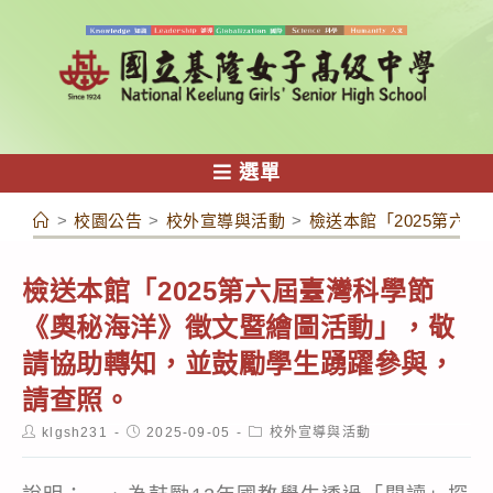
跳
轉
至
主
要
內
選單
容
>
校園公告
>
校外宣導與活動
>
檢送本館「2025第六
檢送本館「2025第六屆臺灣科學節
《奧秘海洋》徵文暨繪圖活動」，敬
請協助轉知，並鼓勵學生踴躍參與，
請查照。
Post
Post
Post
klgsh231
2025-09-05
校外宣導與活動
author:
published:
category: