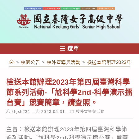
跳
轉
至
主
要
內
選單
容
>
校園公告
>
校外宣導與活動
>
檢送本館辦理2023年
檢送本館辦理2023年第四屆臺灣科學
節系列活動-「尬科學2nd-科學演示擂
台賽」競賽簡章，請查照。
Post
Post
Post
klgsh231
2023-05-31
校外宣導與活動
author:
published:
category:
主旨：檢送本館辦理2023年第四屆臺灣科學節
系列活動-「尬科學2nd-科學演示擂台賽」競賽