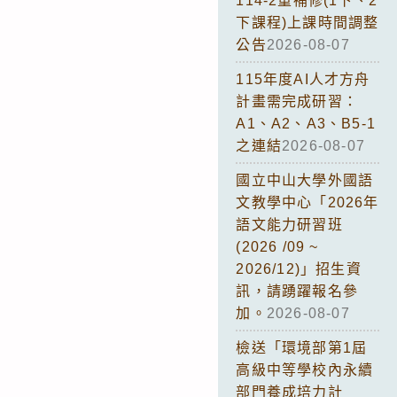
114-2重補修(1下、2
下課程)上課時間調整
公告
2026-08-07
115年度AI人才方舟
計畫需完成研習：
A1、A2、A3、B5-1
之連結
2026-08-07
國立中山大學外國語
文教學中心「2026年
語文能力研習班
(2026 /09 ~
2026/12)」招生資
訊，請踴躍報名參
加。
2026-08-07
檢送「環境部第1屆
高級中等學校內永續
部門養成培力計