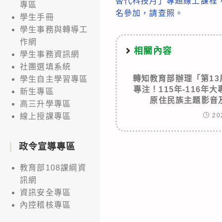
替代科技月」專題線上課程
專區
articles
名參加，請查照。
學生手冊
學生事務與轉導工
作網
相關內容
學生事務資訊網
社團選填系統
轉知教育部辦理「第13屆
學生自主學習專區
專注！115年-116
新生專區
原住民族主題影音
高三升學專區
20
線上授課專區
政令宣導專區
教育部108課綱資
訊網
資訊安全專區
內控稽核專區