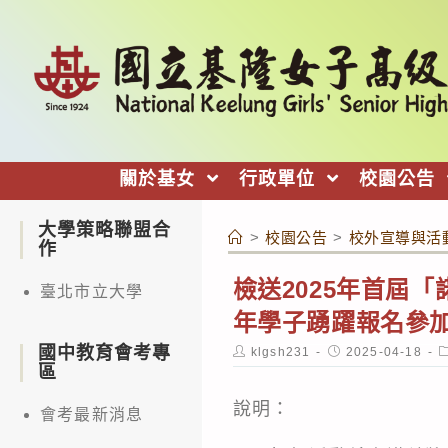
跳
轉
至
主
要
內
關於基女
行政單位
校園公告
容
大學策略聯盟合
>
校園公告
>
校外宣導與活
作
檢送2025年首屆
臺北市立大學
年學子踴躍報名參
國中教育會考專
Post
Post
P
klgsh231
2025-04-18
author:
published:
c
區
說明：
會考最新消息