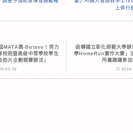
，請惠予協助宣傳並鼓勵報
畫」AI融入雙語教學工
上併行
MATA獎-Butaso！努力
函轉國立彰化師範大學辦理
年大專校院暨高級中等學校學生
學HomeRun實作大賽
及拍片企劃競賽辦法」
所屬踴躍參加
26-03-20
2024-