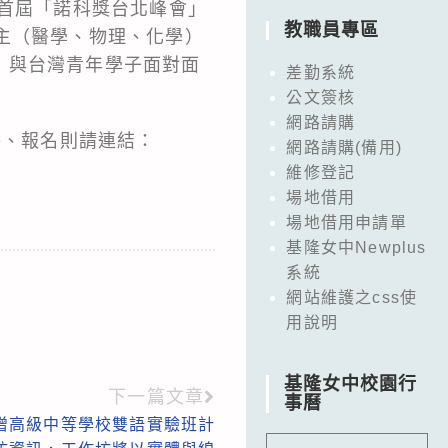
年首屆「諾科獎台北峰會」
教職員專區
主（醫學、物理、化學）
，與台灣青年學子面對面
差勤系統
公文簽核
網路請購
附件、報名則請連結：
網路請購(備用)
維修登記
場地借用
場地借用申請單
基隆女中Newplus
系統
網站維護之css使
用說明
基隆女中校園行
下一篇文章
事曆
擴增高級中等學校雙語實驗班計