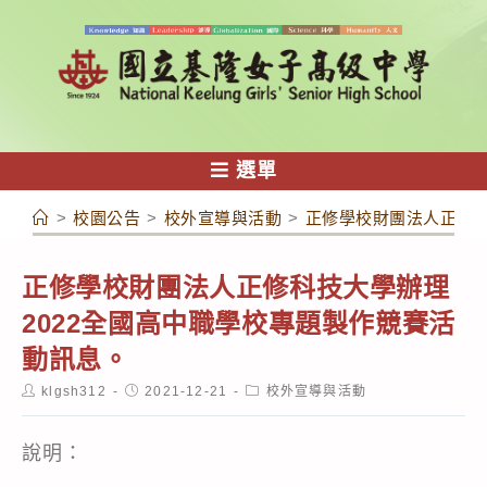
跳
轉
至
主
要
內
選單
容
>
校園公告
>
校外宣導與活動
>
正修學校財團法人正修科
正修學校財團法人正修科技大學辦理
2022全國高中職學校專題製作競賽活
動訊息。
Post
Post
Post
klgsh312
2021-12-21
校外宣導與活動
author:
published:
category:
說明：