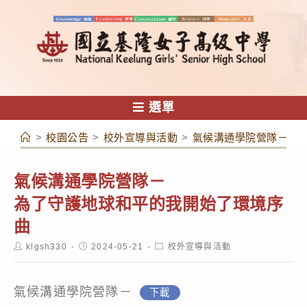
跳
轉
至
主
要
內
選單
容
>
校園公告
>
校外宣導與活動
>
氣候溝通學院營隊－為
氣候溝通學院營隊－
為了守護地球和平的我開始了環境序
曲
Post
Post
Post
klgsh330
2024-05-21
校外宣導與活動
author:
published:
category:
氣候溝通學院營隊－
下載