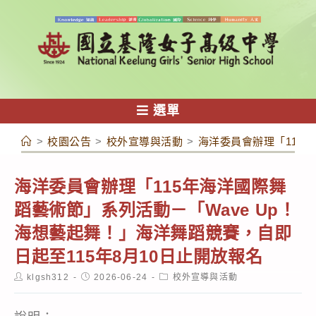
跳
轉
至
主
要
內
選單
容
>
校園公告
>
校外宣導與活動
>
海洋委員會辦理「115年
海洋委員會辦理「115年海洋國際舞
蹈藝術節」系列活動－「Wave Up！
海想藝起舞！」海洋舞蹈競賽，自即
日起至115年8月10日止開放報名
Post
Post
Post
klgsh312
2026-06-24
校外宣導與活動
author:
published:
category: