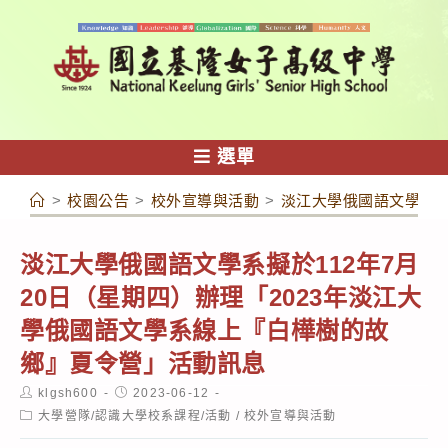
跳
轉
至
主
要
內
選單
容
>
校園公告
>
校外宣導與活動
>
淡江大學俄國語文學系擬
淡江大學俄國語文學系擬於112年7月
20日（星期四）辦理「2023年淡江大
學俄國語文學系線上『白樺樹的故
鄉』夏令營」活動訊息
Post
Post
klgsh600
2023-06-12
author:
published:
Post
大學營隊/認識大學校系課程/活動
/
校外宣導與活動
category: