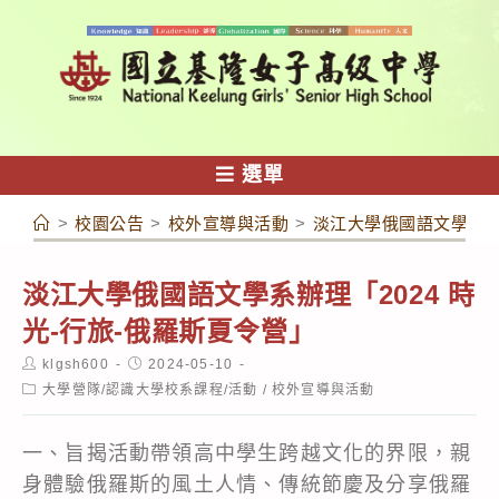
跳
轉
至
主
要
內
選單
容
>
校園公告
>
校外宣導與活動
>
淡江大學俄國語文學系辦理
淡江大學俄國語文學系辦理「2024 時
光-行旅-俄羅斯夏令營」
Post
Post
klgsh600
2024-05-10
author:
published:
Post
大學營隊/認識大學校系課程/活動
/
校外宣導與活動
category:
一、旨揭活動帶領高中學生跨越文化的界限，親
身體驗俄羅斯的風土人情、傳統節慶及分享俄羅