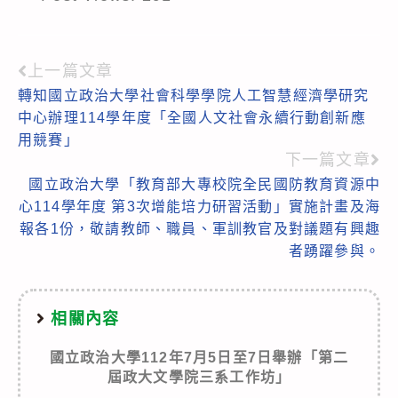
上一篇文章
Read
轉知國立政治大學社會科學學院人工智慧經濟學研究
more
中心辦理114學年度「全國人文社會永續行動創新應
articles
用競賽」
下一篇文章
國立政治大學「教育部大專校院全民國防教育資源中
心114學年度 第3次增能培力研習活動」實施計畫及海
報各1份，敬請教師、職員、軍訓教官及對議題有興趣
者踴躍參與。
相關內容
國立政治大學112年7月5日至7日舉辦「第二
屆政大文學院三系工作坊」