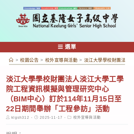
跳
轉
至
主
要
內
選單
容
>
校園公告
>
校外宣導與活動
>
淡江大學學校財團法人淡
淡江大學學校財團法人淡江大學工學
院工程資訊模擬與管理研究中心
（BIM中心）訂於114年11月15日至
22日期間舉辦「工程參訪」活動
Post
Post
Post
klgsh312
2025-11-17
校外宣導與活動
author:
published:
category: