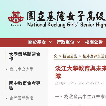
跳
轉
至
主
要
內
關於基女
行政單位
校園公告
容
大學策略聯盟合
>
校園公告
>
校外宣導與活
作
淡江大學教育與未來
臺北市立大學
隊
國中教育會考專
Post
Post
P
klgsh600
2023-12-06
author:
published:
c
區
一、為激發高中生以未來
會考最新消息