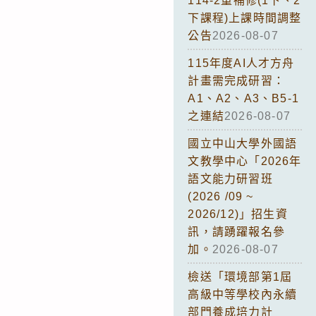
114-2重補修(1下、2
下課程)上課時間調整
公告
2026-08-07
115年度AI人才方舟
計畫需完成研習：
A1、A2、A3、B5-1
之連結
2026-08-07
國立中山大學外國語
文教學中心「2026年
語文能力研習班
(2026 /09 ~
2026/12)」招生資
訊，請踴躍報名參
加。
2026-08-07
檢送「環境部第1屆
高級中等學校內永續
部門養成培力計