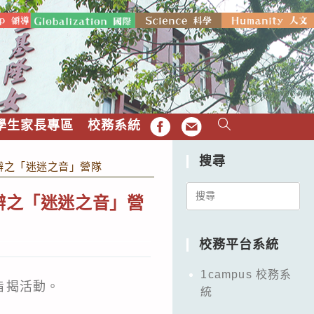
學生家長專區
校務系統
FB
EMAIL
搜尋
舉辦之「迷迷之音」營隊
Search
辦之「迷迷之音」營
for:
校務平台系統
1campus 校務系
旨揭活動。
統