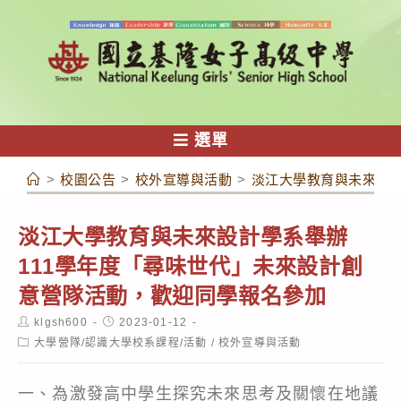
跳
轉
至
主
要
內
選單
容
>
校園公告
>
校外宣導與活動
>
淡江大學教育與未來設計
淡江大學教育與未來設計學系舉辦
111學年度「尋味世代」未來設計創
意營隊活動，歡迎同學報名參加
Post
Post
klgsh600
2023-01-12
author:
published:
Post
大學營隊/認識大學校系課程/活動
/
校外宣導與活動
category:
一、為激發高中學生探究未來思考及關懷在地議