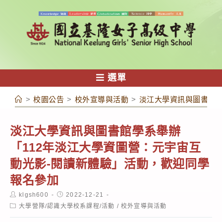
跳
轉
至
主
要
內
選單
容
>
校園公告
>
校外宣導與活動
>
淡江大學資訊與圖書館學
淡江大學資訊與圖書館學系舉辦
「112年淡江大學資圖營：元宇宙互
動光影-閱讀新體驗」活動，歡迎同學
報名參加
Post
Post
klgsh600
2022-12-21
author:
published:
Post
大學營隊/認識大學校系課程/活動
/
校外宣導與活動
category: