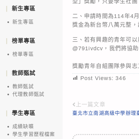
型」獎勵，只要學生社團
新生專區
二、申請時間為114年4
新生專區
獎金為新台幣八萬元整，
三、若有興趣的青年可以與「
榜單專區
@791ivdcv，我們將
榜單專區
獎勵青年自組團隊參與志
教師甄試
Post Views:
346
教師甄試
代理教師甄試
上一篇文章
Read
學生專區
臺北市立南湖高級中學辦理
more
articles
成績缺曠
學生學習歷程檔案