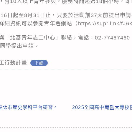
，有10人以上青年參與，服務時間超過18個小時，
月16日起至8月31日止，只要於活動前37天前提出申
詳細資訊可以參閱青年署網站（
https://supr.link/fJ6
北基青年志工中心」聯絡，電話：02-77467460，
協助同學提出申請。
工行動計畫
下載
臺北市歷史學科平台研習。
2025全國高中職暨大專校