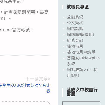
即可提案申請。
教職員專區
請，計畫採隨到隨審，最高
差勤系統
K9
）。
公文簽核
網路請購
Line官方帳號：
網路請購(備用)
維修登記
場地借用
場地借用申請單
基隆女中Newplus
系統
網站維護之css使
用說明
下一篇文章
院學生KUSO創意英語配音比
基隆女中校園行
賽
事曆