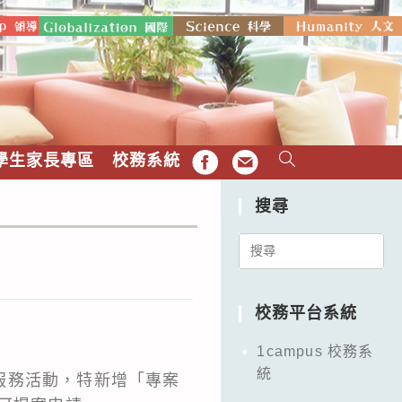
學生家長專區
校務系統
FB
EMAIL
搜尋
Search
for:
校務平台系統
1campus 校務系
統
服務活動，特新增「專案