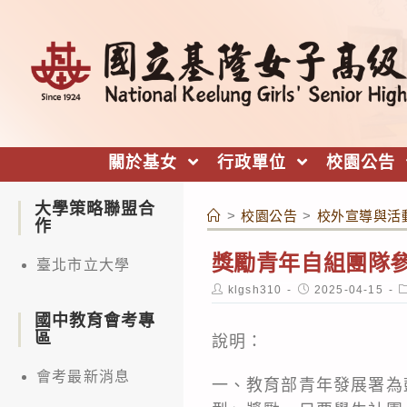
跳
轉
至
主
要
內
關於基女
行政單位
校園公告
容
大學策略聯盟合
>
校園公告
>
校外宣導與活
作
獎勵青年自組團隊
臺北市立大學
Post
Post
P
klgsh310
2025-04-15
author:
published:
c
國中教育會考專
區
說明：
會考最新消息
一、教育部青年發展署為