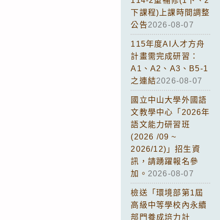
114-2重補修(1下、2
下課程)上課時間調整
公告
2026-08-07
115年度AI人才方舟
計畫需完成研習：
A1、A2、A3、B5-1
之連結
2026-08-07
國立中山大學外國語
文教學中心「2026年
語文能力研習班
(2026 /09 ~
2026/12)」招生資
訊，請踴躍報名參
加。
2026-08-07
檢送「環境部第1屆
高級中等學校內永續
部門養成培力計