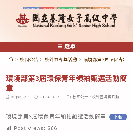
跳
轉
至
主
要
內
選單
容
>
校園公告
>
校外宣導與活動
>
環境部第3屆環保青年領
環境部第3屆環保青年領袖甄選活動簡
章
Post
Post
Post
klgsh330
2023-10-31
校園公告
/
校外宣導與活動
author:
published:
category:
環境部第3屆環保青年領袖甄選活動簡章
下載
Post Views:
366