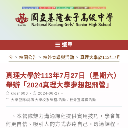
跳
轉
至
主
要
內
選單
容
>
校園公告
>
校外宣導與活動
>
真理大學於113年7月2
真理大學於113年7月27日（星期六）
舉辦「2024真理大學夢想起飛營」
Post
Post
klgsh600
2024-06-27
author:
published:
Post
大學營隊/認識大學校系課程/活動
/
校外宣導與活動
category:
一、本營隊魅力溝通課程提供實用技巧，學會如
何更自信、吸引人的方式表達自己。透過課程，